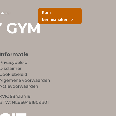
Kom
Kom
GROEI
GROEI
kennismaken
kennismaken
Y GYM
Informatie
Privacybeleid
Disclaimer
Cookiebeleid
Algemene voorwaarden
Actievoorwaarden
KVK: 98432419
BTW: NL868491809B01