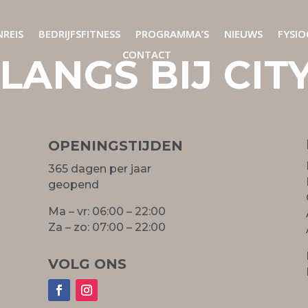
REIS
REIS
BEDRIJFSFITNESS
BEDRIJFSFITNESS
PROGRAMMA’S
PROGRAMMA’S
NIEUWS
NIEUWS
FYSIO
FYSIO
CONTACT
CONTACT
LANGS BIJ CIT
OPENINGSTIJDEN
365 dagen per jaar
geopend
Ma – vr: 06:00 – 22:00
Za – zo: 07:00 – 22:00
VOLG ONS