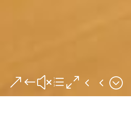
&#xe044;